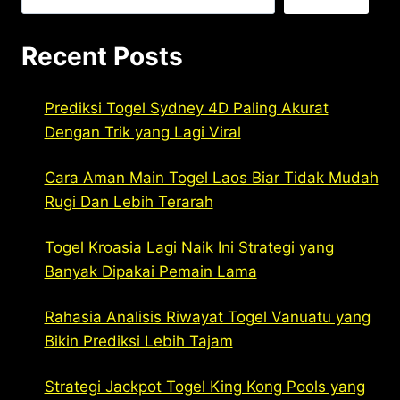
Recent Posts
Prediksi Togel Sydney 4D Paling Akurat
Dengan Trik yang Lagi Viral
Cara Aman Main Togel Laos Biar Tidak Mudah
Rugi Dan Lebih Terarah
Togel Kroasia Lagi Naik Ini Strategi yang
Banyak Dipakai Pemain Lama
Rahasia Analisis Riwayat Togel Vanuatu yang
Bikin Prediksi Lebih Tajam
Strategi Jackpot Togel King Kong Pools yang