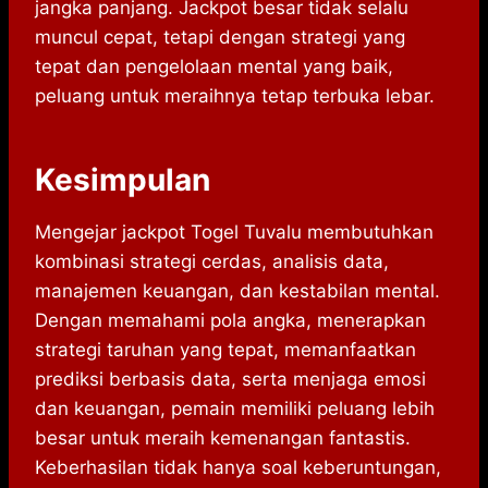
jangka panjang. Jackpot besar tidak selalu
muncul cepat, tetapi dengan strategi yang
tepat dan pengelolaan mental yang baik,
peluang untuk meraihnya tetap terbuka lebar.
Kesimpulan
Mengejar jackpot Togel Tuvalu membutuhkan
kombinasi strategi cerdas, analisis data,
manajemen keuangan, dan kestabilan mental.
Dengan memahami pola angka, menerapkan
strategi taruhan yang tepat, memanfaatkan
prediksi berbasis data, serta menjaga emosi
dan keuangan, pemain memiliki peluang lebih
besar untuk meraih kemenangan fantastis.
Keberhasilan tidak hanya soal keberuntungan,