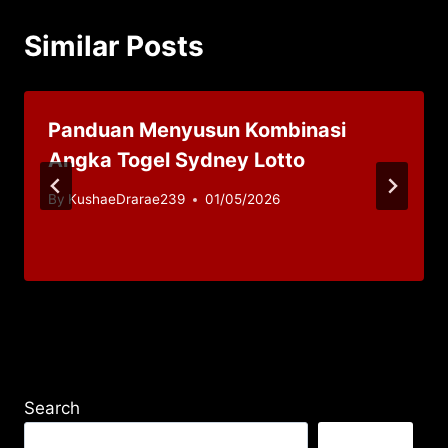
Similar Posts
Panduan Menyusun Kombinasi
Angka Togel Sydney Lotto
By
KushaeDrarae239
01/05/2026
Search
Search