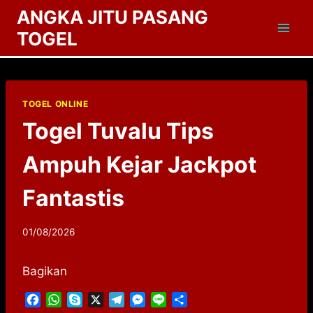
Skip
ANGKA JITU PASANG
to
TOGEL
content
TOGEL ONLINE
Togel Tuvalu Tips
Ampuh Kejar Jackpot
Fantastis
01/08/2026
Bagikan
F
W
S
X
T
M
L
S