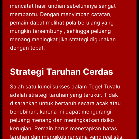
mencatat hasil undian sebelumnya sangat
membantu. Dengan menyimpan catatan,
pemain dapat melihat pola berulang yang
mungkin tersembunyi, sehingga peluang
menang meningkat jika strategi digunakan
dengan tepat.
Strategi Taruhan Cerdas
Salah satu kunci sukses dalam Togel Tuvalu
adalah strategi taruhan yang terukur. Tidak
disarankan untuk bertaruh secara acak atau
berlebihan, karena ini dapat mengurangi
peluang menang dan meningkatkan risiko
kerugian. Pemain harus menetapkan batas
taruhan dan mengikuti rencana yang realistis.