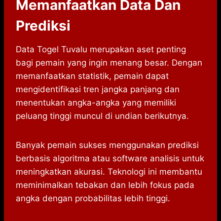
Memanfaatkan Data Dan
Prediksi
Data Togel Tuvalu merupakan aset penting
bagi pemain yang ingin menang besar. Dengan
memanfaatkan statistik, pemain dapat
mengidentifikasi tren jangka panjang dan
menentukan angka-angka yang memiliki
peluang tinggi muncul di undian berikutnya.
Banyak pemain sukses menggunakan prediksi
berbasis algoritma atau software analisis untuk
meningkatkan akurasi. Teknologi ini membantu
meminimalkan tebakan dan lebih fokus pada
angka dengan probabilitas lebih tinggi.