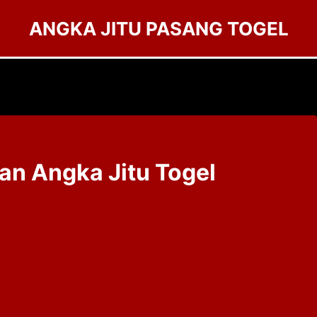
ANGKA JITU PASANG TOGEL
an Angka Jitu Togel