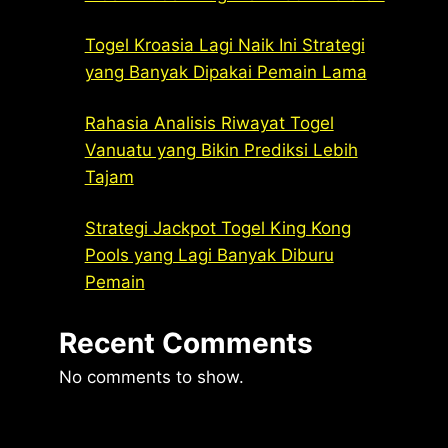
Togel Kroasia Lagi Naik Ini Strategi
yang Banyak Dipakai Pemain Lama
Rahasia Analisis Riwayat Togel
Vanuatu yang Bikin Prediksi Lebih
Tajam
Strategi Jackpot Togel King Kong
Pools yang Lagi Banyak Diburu
Pemain
Recent Comments
No comments to show.