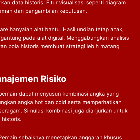
 data historis. Fitur visualisasi seperti diagram
aman dan pengambilan keputusan.
re hanyalah alat bantu. Hasil undian tetap acak,
gantung pada alat digital. Menggabungkan analisis
an pola historis membuat strategi lebih matang
anajemen Risiko
s, pemain dapat menyusun kombinasi angka yang
ungkan angka hot dan cold serta memperhatikan
u seragam. Simulasi kombinasi juga dianjurkan untuk
historis.
g. Pemain sebaiknya menetapkan anggaran khusus