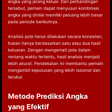
angka yang jarang keluar. Dari perbandingan
tersebut, pemain dapat menyusun kombinasi
angka yang dinilai memiliki peluang lebih besar
pada periode berikutnya.
Analisis pola harus dilakukan secara konsisten,
bukan hanya berdasarkan satu atau dua hasil
keluaran. Dengan mengamati pola dalam
rentang waktu tertentu, hasil analisis menjadi
lebih akurat. Pendekatan ini membantu pemain
mengambil keputusan yang lebih rasional dan
terukur.
Metode Prediksi Angka
yang Efektif