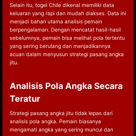
Selain itu, togel Chile dikenal memiliki data
keluaran yang rapi dan mudah diakses. Data ini
menjadi bahan utama analisis pemain
berpengalaman. Dengan mencatat hasil-hasil
sebelumnya, pemain bisa melihat pola tertentu
yang sering berulang dan menjadikannya
acuan dalam menyusun strategi pasang angka
jitu.
Analisis Pola Angka Secara
Teratur
Strategi pasang angka jitu tidak lepas dari
analisis pola angka. Pemain biasanya
mengamati angka yang sering muncul dan