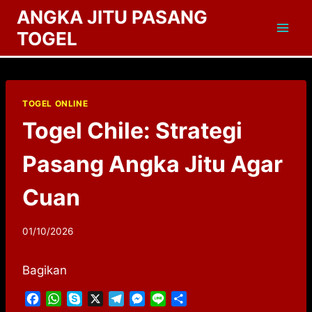
Skip
ANGKA JITU PASANG
to
TOGEL
content
TOGEL ONLINE
Togel Chile: Strategi
Pasang Angka Jitu Agar
Cuan
01/10/2026
Bagikan
F
W
S
X
T
M
L
S