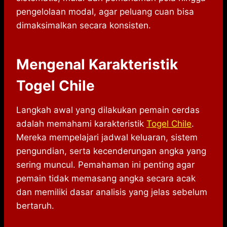
pengelolaan modal, agar peluang cuan bisa
dimaksimalkan secara konsisten.
Mengenal Karakteristik
Togel Chile
Langkah awal yang dilakukan pemain cerdas
adalah memahami karakteristik
Togel Chile
.
Mereka mempelajari jadwal keluaran, sistem
pengundian, serta kecenderungan angka yang
sering muncul. Pemahaman ini penting agar
pemain tidak memasang angka secara acak
dan memiliki dasar analisis yang jelas sebelum
bertaruh.