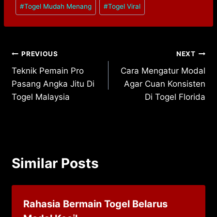
#
Togel Mudah Menang
#
Togel Viral
Post
PREVIOUS
NEXT
Teknik Pemain Pro
Cara Mengatur Modal
navigation
Pasang Angka Jitu Di
Agar Cuan Konsisten
Togel Malaysia
Di Togel Florida
Similar Posts
Rahasia Bermain Togel Belarus