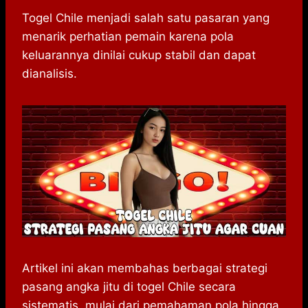
a
h
k
e
e
i
h
c
a
y
l
s
n
a
Togel Chile menjadi salah satu pasaran yang
e
t
p
e
s
e
r
menarik perhatian pemain karena pola
b
s
e
g
e
e
keluarannya dinilai cukup stabil dan dapat
o
A
r
n
dianalisis.
o
p
a
g
k
p
m
e
r
Artikel ini akan membahas berbagai strategi
pasang angka jitu di togel Chile secara
sistematis, mulai dari pemahaman pola hingga