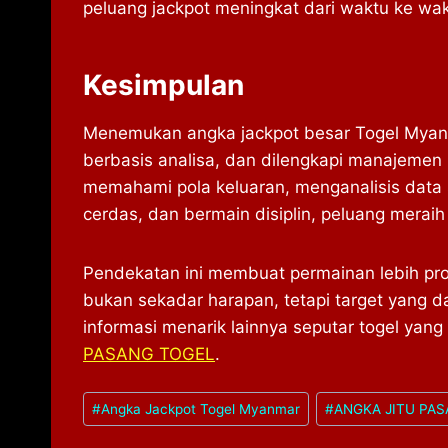
peluang jackpot meningkat dari waktu ke wak
Kesimpulan
Menemukan angka jackpot besar Togel Myanm
berbasis analisa, dan dilengkapi manajemen
memahami pola keluaran, menganalisis data 
cerdas, dan bermain disiplin, peluang meraih
Pendekatan ini membuat permainan lebih profe
bukan sekadar harapan, tetapi target yang da
informasi menarik lainnya seputar togel yan
PASANG TOGEL
.
Post
#
Angka Jackpot Togel Myanmar
#
ANGKA JITU PA
Tags: