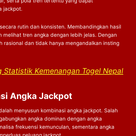
r, serta pola tren tertentu yang dapat
 jackpot.
an secara rutin dan konsisten. Membandingkan hasil
melihat tren angka dengan lebih jelas. Dengan
ih rasional dan tidak hanya mengandalkan insting
 Statistik Kemenangan Togel Nepal
si Angka Jackpot
 adalah menyusun kombinasi angka jackpot. Salah
enggabungkan angka dominan dengan angka
 analisa frekuensi kemunculan, sementara angka
emperluas peluang jackpot.