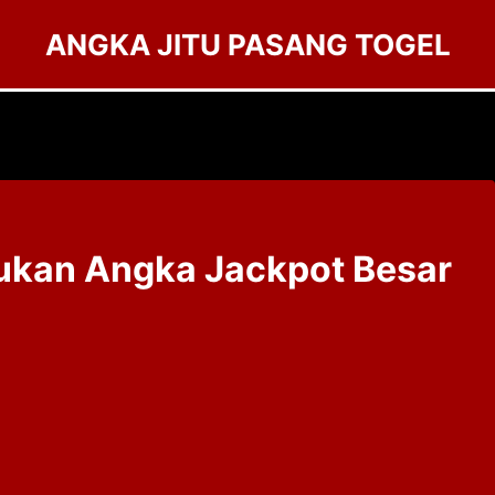
ANGKA JITU PASANG TOGEL
ukan Angka Jackpot Besar