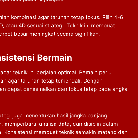
ah kombinasi agar taruhan tetap fokus. Pilih 4-6
D, atau 4D sesuai strategi. Teknik ini membuat
ackpot besar meningkat secara signifikan.
sistensi Bermain
ar teknik ini berjalan optimal. Pemain perlu
n agar taruhan tetap terkendali. Dengan
gian dapat diminimalkan dan fokus tetap pada angka
ategi juga menentukan hasil jangka panjang.
n, memperbarui analisa data, dan disiplin dalam
a. Konsistensi membuat teknik semakin matang dan