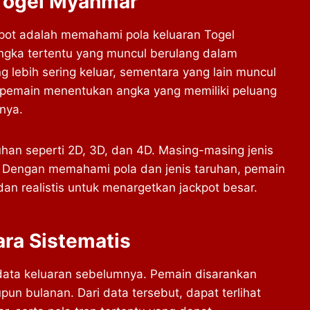
Togel Myanmar
ot adalah memahami pola keluaran Togel
 angka tertentu yang muncul berulang dalam
 lebih sering keluar, sementara yang lain muncul
 pemain menentukan angka yang memiliki peluang
nya.
uhan seperti 2D, 3D, dan 4D. Masing-masing jenis
a. Dengan memahami pola dan jenis taruhan, pemain
an realistis untuk menargetkan jackpot besar.
ara Sistematis
a data keluaran sebelumnya. Pemain disarankan
un bulanan. Dari data tersebut, dapat terlihat