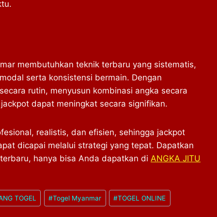
tu.
ar membutuhkan teknik terbaru yang sistematis,
 modal serta konsistensi bermain. Dengan
secara rutin, menyusun kombinasi angka secara
 jackpot dapat meningkat secara signifikan.
sional, realistis, dan efisien, sehingga jackpot
pat dicapai melalui strategi yang tepat. Dapatkan
g terbaru, hanya bisa Anda dapatkan di
ANGKA JITU
SANG TOGEL
#
Togel Myanmar
#
TOGEL ONLINE