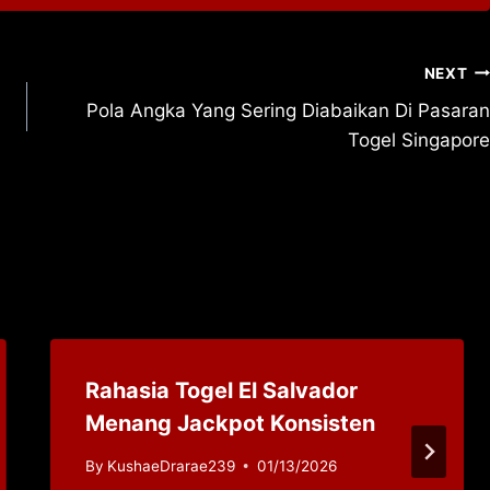
NEXT
Pola Angka Yang Sering Diabaikan Di Pasaran
Togel Singapore
Rahasia Togel El Salvador
Menang Jackpot Konsisten
By
KushaeDrarae239
01/13/2026