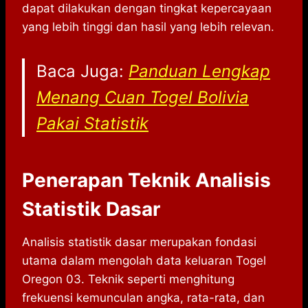
dapat dilakukan dengan tingkat kepercayaan
yang lebih tinggi dan hasil yang lebih relevan.
Baca Juga:
Panduan Lengkap
Menang Cuan Togel Bolivia
Pakai Statistik
Penerapan Teknik Analisis
Statistik Dasar
Analisis statistik dasar merupakan fondasi
utama dalam mengolah data keluaran Togel
Oregon 03. Teknik seperti menghitung
frekuensi kemunculan angka, rata-rata, dan