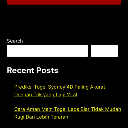
Search
Search
Recent Posts
Prediksi Togel Sydney 4D Paling Akurat
Dengan Trik yang Lagi Viral
Cara Aman Main Togel Laos Biar Tidak Mudah
Rugi Dan Lebih Terarah