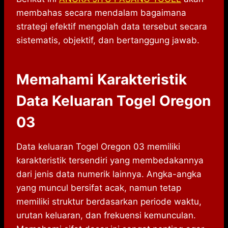
membahas secara mendalam bagaimana
strategi efektif mengolah data tersebut secara
sistematis, objektif, dan bertanggung jawab.
Memahami Karakteristik
Data Keluaran Togel Oregon
03
Data keluaran Togel Oregon 03 memiliki
karakteristik tersendiri yang membedakannya
dari jenis data numerik lainnya. Angka-angka
yang muncul bersifat acak, namun tetap
memiliki struktur berdasarkan periode waktu,
urutan keluaran, dan frekuensi kemunculan.