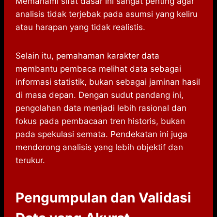
Memahami sifat dasar ini sangat penting agar
analisis tidak terjebak pada asumsi yang keliru
atau harapan yang tidak realistis.
Selain itu, pemahaman karakter data
membantu pembaca melihat data sebagai
informasi statistik, bukan sebagai jaminan hasil
di masa depan. Dengan sudut pandang ini,
pengolahan data menjadi lebih rasional dan
fokus pada pembacaan tren historis, bukan
pada spekulasi semata. Pendekatan ini juga
mendorong analisis yang lebih objektif dan
terukur.
Pengumpulan dan Validasi