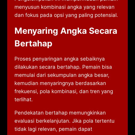
menyusun kombinasi angka yang relevan
dan fokus pada opsi yang paling potensial.
Menyaring Angka Secara
Bertahap
Proses penyaringan angka sebaiknya
dilakukan secara bertahap. Pemain bisa
memulai dari sekumpulan angka besar,
kemudian menyaringnya berdasarkan
frekuensi, pola kombinasi, dan tren yang
terlihat.
Pendekatan bertahap memungkinkan
evaluasi berkelanjutan. Jika pola tertentu
tidak lagi relevan, pemain dapat