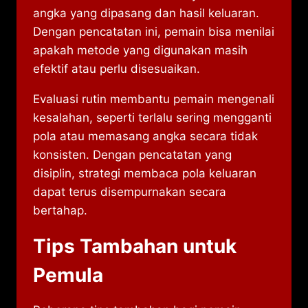
angka yang dipasang dan hasil keluaran.
Dengan pencatatan ini, pemain bisa menilai
apakah metode yang digunakan masih
efektif atau perlu disesuaikan.
Evaluasi rutin membantu pemain mengenali
kesalahan, seperti terlalu sering mengganti
pola atau memasang angka secara tidak
konsisten. Dengan pencatatan yang
disiplin, strategi membaca pola keluaran
dapat terus disempurnakan secara
bertahap.
Tips Tambahan untuk
Pemula