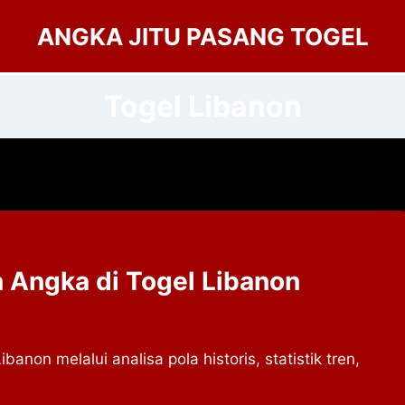
ANGKA JITU PASANG TOGEL
Togel Libanon
Angka di Togel Libanon
on melalui analisa pola historis, statistik tren,