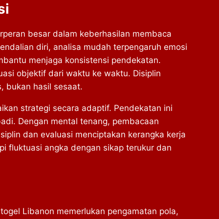
si
 berperan besar dalam keberhasilan membaca
endalian diri, analisa mudah terpengaruh emosi
bantu menjaga konsistensi pendekatan.
si objektif dari waktu ke waktu. Disiplin
 bukan hasil sesaat.
kan strategi secara adaptif. Pendekatan ini
ibadi. Dengan mental tenang, pembacaan
isiplin dan evaluasi menciptakan kerangka kerja
 fluktuasi angka dengan sikap terukur dan
togel Libanon memerlukan pengamatan pola,