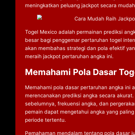
meningkatkan peluang jackpot secara mudah
Togel Mexico adalah permainan prediksi an
besar bagi penggemar pertaruhan togel intern
akan membahas strategi dan pola efektif ya
meraih jackpot pertaruhan angka ini.
Memahami Pola Dasar Tog
Memahami pola dasar pertaruhan angka ini a
merencanakan prediksi angka secara akurat. 
sebelumnya, frekuensi angka, dan pergerakan
pemain dapat mengetahui angka yang paling
periode tertentu.
Pemahaman mendalam tentang pola dasar j