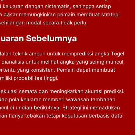
l keluaran dengan sistematis, sehingga setiap
ola dasar memungkinkan pemain membuat strategi
kehilangan modal secara tidak perlu.
luaran Sebelumnya
adalah teknik ampuh untuk memprediksi angka Togel
sa dianalisis untuk melihat angka yang sering muncul,
 tertentu yang konsisten. Pemain dapat membuat
iki probabilitas tinggi.
ekulasi semata dan meningkatkan akurasi prediksi.
hadap pola keluaran memberi wawasan tambahan
l di undian berikutnya. Strategi ini memadukan
ukan hanya tebakan tetapi keputusan berbasis data