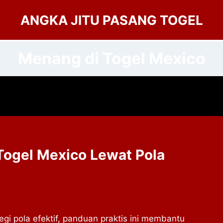
ANGKA JITU PASANG TOGEL
Menang di Togel Mexico
Togel Mexico Lewat Pola
i pola efektif, panduan praktis ini membantu