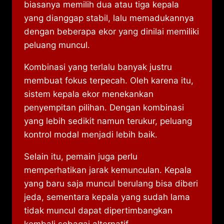
biasanya memilih dua atau tiga kepala
yang dianggap stabil, lalu memadukannya
dengan beberapa ekor yang dinilai memiliki
peluang muncul.
Kombinasi yang terlalu banyak justru
membuat fokus terpecah. Oleh karena itu,
sistem kepala ekor menekankan
penyempitan pilihan. Dengan kombinasi
yang lebih sedikit namun terukur, peluang
kontrol modal menjadi lebih baik.
Selain itu, pemain juga perlu
memperhatikan jarak kemunculan. Kepala
yang baru saja muncul berulang bisa diberi
jeda, sementara kepala yang sudah lama
tidak muncul dapat dipertimbangkan