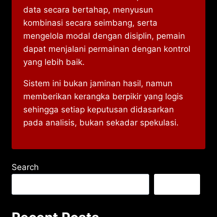
data secara bertahap, menyusun
kombinasi secara seimbang, serta
mengelola modal dengan disiplin, pemain
dapat menjalani permainan dengan kontrol
yang lebih baik.
Sistem ini bukan jaminan hasil, namun
memberikan kerangka berpikir yang logis
sehingga setiap keputusan didasarkan
pada analisis, bukan sekadar spekulasi.
Search
Search