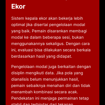
Ekor
Sistem kepala ekor akan bekerja lebih
optimal jika disertai pengelolaan modal
yang baik. Pemain disarankan membagi
modal ke dalam beberapa sesi, bukan
menggunakannya sekaligus. Dengan cara
ini, evaluasi bisa dilakukan secara berkala
berdasarkan hasil yang didapat.
Pengelolaan modal juga berkaitan dengan
disiplin mengikuti data. Jika pola yang
dianalisis belum menunjukkan hasil,
pemain sebaiknya menahan diri dan tidak
menambah kombinasi secara acak.
Pendekatan ini menjaga permainan tetap
stabil dan terhindar dari tekanan