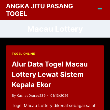
Skip
ANGKA JITU PASANG
to
TOGEL
content
Macau Lottery
TOGEL ONLINE
Alur Data Togel Macau
Lottery Lewat Sistem
Kepala Ekor
By
KushaeDrarae239
01/13/2026
Togel Macau Lottery dikenal sebagai salah