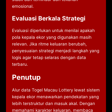
emosional.
Evaluasi Berkala Strategi
Evaluasi diperlukan untuk menilai apakah
pola kepala ekor yang digunakan masih
relevan. Jika ritme keluaran berubah,
penyesuaian strategi menjadi langkah yang
logis agar tetap selaras dengan data
terbaru.
Penutup
Alur data Togel Macau Lottery lewat sistem
kepala ekor menawarkan pendekatan yang
lebih terstruktur dan masuk akal. Dengan
memahami karakter keluaran, membaca