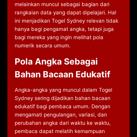
melainkan muncul sebagai bagian dari
rangkaian data yang dapat dipelajari. Hal
ini menjadikan Togel Sydney relevan tidak
hanya bagi pengamat angka, tetapi juga
bagi mereka yang ingin melihat pola
numerik secara umum.
Pola Angka Sebagai
Bahan Bacaan Edukatif
Angka-angka yang muncul dalam Togel
Sydney sering dijadikan bahan bacaan
edukatif bagi pembaca umum. Dengan
mengamati pengulangan, variasi, dan
perubahan angka dari waktu ke waktu,
pembaca dapat melatih kemampuan