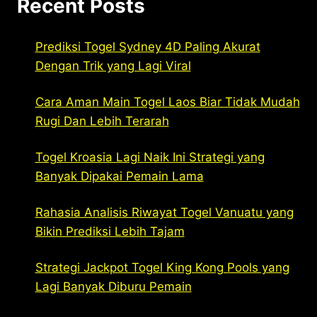
Recent Posts
Prediksi Togel Sydney 4D Paling Akurat
Dengan Trik yang Lagi Viral
Cara Aman Main Togel Laos Biar Tidak Mudah
Rugi Dan Lebih Terarah
Togel Kroasia Lagi Naik Ini Strategi yang
Banyak Dipakai Pemain Lama
Rahasia Analisis Riwayat Togel Vanuatu yang
Bikin Prediksi Lebih Tajam
Strategi Jackpot Togel King Kong Pools yang
Lagi Banyak Diburu Pemain