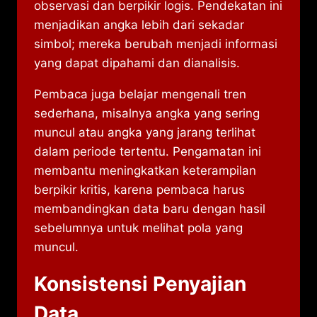
observasi dan berpikir logis. Pendekatan ini
menjadikan angka lebih dari sekadar
simbol; mereka berubah menjadi informasi
yang dapat dipahami dan dianalisis.
Pembaca juga belajar mengenali tren
sederhana, misalnya angka yang sering
muncul atau angka yang jarang terlihat
dalam periode tertentu. Pengamatan ini
membantu meningkatkan keterampilan
berpikir kritis, karena pembaca harus
membandingkan data baru dengan hasil
sebelumnya untuk melihat pola yang
muncul.
Konsistensi Penyajian
Data