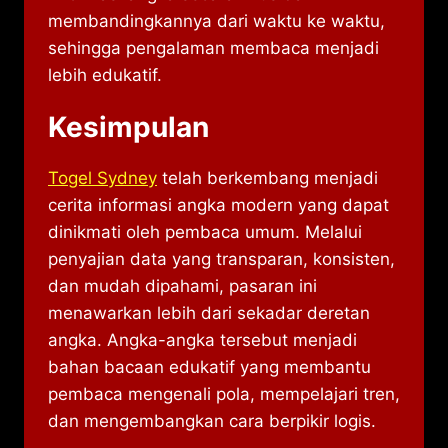
membandingkannya dari waktu ke waktu,
sehingga pengalaman membaca menjadi
lebih edukatif.
Kesimpulan
Togel Sydney
telah berkembang menjadi
cerita informasi angka modern yang dapat
dinikmati oleh pembaca umum. Melalui
penyajian data yang transparan, konsisten,
dan mudah dipahami, pasaran ini
menawarkan lebih dari sekadar deretan
angka. Angka-angka tersebut menjadi
bahan bacaan edukatif yang membantu
pembaca mengenali pola, mempelajari tren,
dan mengembangkan cara berpikir logis.