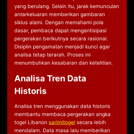
yang berulang. Selain itu, jarak kemunculan
antarkeluaran memberikan gambaran
siklus alami. Dengan memahami pola
dasar, pembaca dapat mengantisipasi
pergerakan berikutnya secara rasional.
Disiplin pengamatan menjadi kunci agar
analisa tetap terarah. Proses ini
menumbuhkan kesabaran dan ketelitian.
Analisa Tren Data
Historis
Analisa tren menggunakan data historis
membantu membaca pergerakan angka
togel Libanon
sarimitogel
secara lebih
mendalam. Data masa lalu memberikan