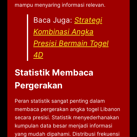
mampu menyaring informasi relevan.
Baca Juga:
Strategi
Kombinasi Angka
Presisi Bermain Togel
4D
Statistik Membaca
Pergerakan
Peran statistik sangat penting dalam
membaca pergerakan angka togel Libanon
secara presisi. Statistik menyederhanakan
kumpulan data besar menjadi informasi
yang mudah dipahami. Distribusi frekuensi