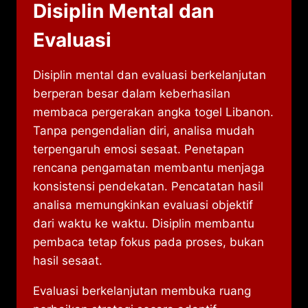
Disiplin Mental dan
Evaluasi
Disiplin mental dan evaluasi berkelanjutan
berperan besar dalam keberhasilan
membaca pergerakan angka togel Libanon.
Tanpa pengendalian diri, analisa mudah
terpengaruh emosi sesaat. Penetapan
rencana pengamatan membantu menjaga
konsistensi pendekatan. Pencatatan hasil
analisa memungkinkan evaluasi objektif
dari waktu ke waktu. Disiplin membantu
pembaca tetap fokus pada proses, bukan
hasil sesaat.
Evaluasi berkelanjutan membuka ruang