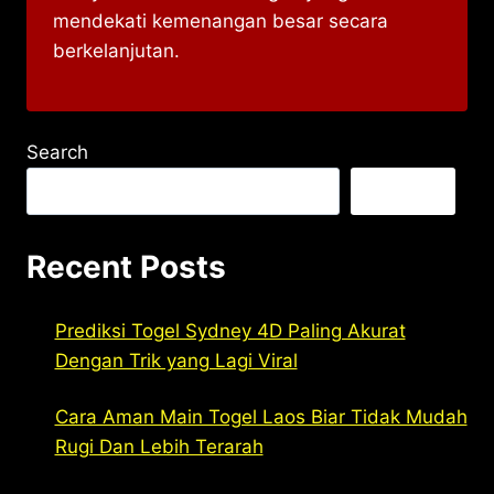
mendekati kemenangan besar secara
berkelanjutan.
Search
Search
Recent Posts
Prediksi Togel Sydney 4D Paling Akurat
Dengan Trik yang Lagi Viral
Cara Aman Main Togel Laos Biar Tidak Mudah
Rugi Dan Lebih Terarah