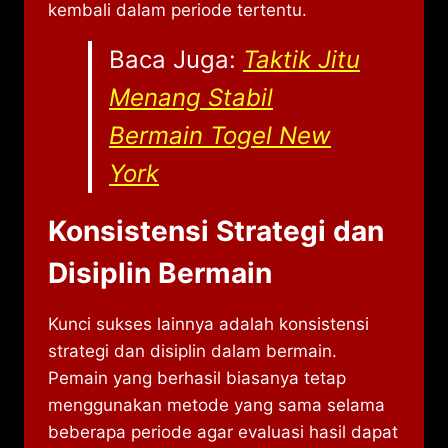
kembali dalam periode tertentu.
Baca Juga:
Taktik Jitu
Menang Stabil
Bermain Togel New
York
Konsistensi Strategi dan
Disiplin Bermain
Kunci sukses lainnya adalah konsistensi
strategi dan disiplin dalam bermain.
Pemain yang berhasil biasanya tetap
menggunakan metode yang sama selama
beberapa periode agar evaluasi hasil dapat