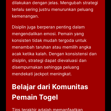
dilakukan dengan jelas. Mengubah strategi
terlalu sering justru menurunkan peluang
kemenangan.
Disiplin juga berperan penting dalam
mengendalikan emosi. Pemain yang
konsisten tidak mudah tergoda untuk
menambah taruhan atau memilih angka
acak ketika kalah. Dengan konsistensi dan
disiplin, strategi dapat dievaluasi dan
disempurnakan sehingga peluang
mendekati jackpot meningkat.
Belajar dari Komunitas
Pemain Togel
Tips terakhir adalah memanfaatkan