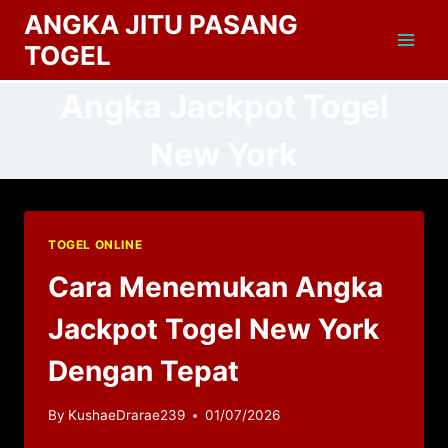
Skip
ANGKA JITU PASANG
to
TOGEL
content
Angka Jackpot Togel
New York
TOGEL ONLINE
Cara Menemukan Angka
Jackpot Togel New York
Dengan Tepat
By
KushaeDrarae239
01/07/2026