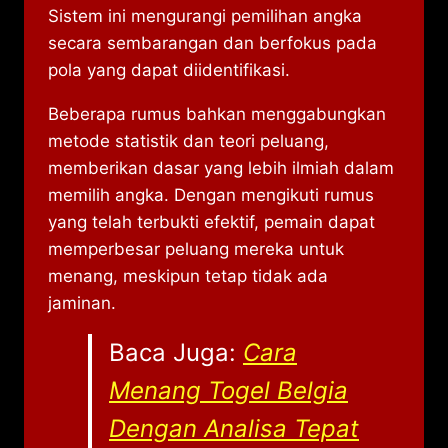
Sistem ini mengurangi pemilihan angka
secara sembarangan dan berfokus pada
pola yang dapat diidentifikasi.
Beberapa rumus bahkan menggabungkan
metode statistik dan teori peluang,
memberikan dasar yang lebih ilmiah dalam
memilih angka. Dengan mengikuti rumus
yang telah terbukti efektif, pemain dapat
memperbesar peluang mereka untuk
menang, meskipun tetap tidak ada
jaminan.
Baca Juga:
Cara
Menang Togel Belgia
Dengan Analisa Tepat