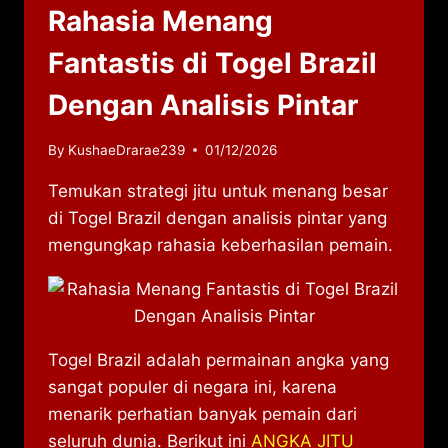
Rahasia Menang
Fantastis di Togel Brazil
Dengan Analisis Pintar
By
KushaeDrarae239
01/12/2026
Temukan strategi jitu untuk menang besar
di Togel Brazil dengan analisis pintar yang
mengungkap rahasia keberhasilan pemain.
Togel Brazil adalah permainan angka yang
sangat populer di negara ini, karena
menarik perhatian banyak pemain dari
seluruh dunia. Berikut ini
ANGKA JITU