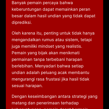
Banyak pemain percaya bahwa
keberuntungan dapat memainkan peran
besar dalam hasil undian yang tidak dapat
diprediksi.
Oleh karena itu, penting untuk tidak hanya
mengandalkan rumus atau sistem, tetapi
juga memiliki mindset yang realistis.
Pemain yang bijak akan menikmati
permainan tanpa terbebani harapan
berlebihan. Menyadari bahwa setiap
undian adalah peluang acak membantu
mengurangi rasa frustasi jika hasil tidak
sesuai harapan.
Dengan keseimbangan antara strategi yang
matang dan penerimaan terhadap