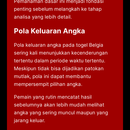
Pemahaman dasar ini menjadi fondasi
penting sebelum melangkah ke tahap
analisa yang lebih detail.
Pola Keluaran Angka
Pola keluaran angka pada togel Belgia
sering kali menunjukkan kecenderungan
tertentu dalam periode waktu tertentu.
Meskipun tidak bisa dijadikan patokan
mutlak, pola ini dapat membantu
mempersempit pilihan angka.
Pemain yang rutin mencatat hasil
sebelumnya akan lebih mudah melihat
angka yang sering muncul maupun yang
jarang keluar.