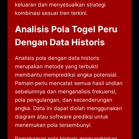
keluaran dan menyesuaikan strategi
kombinasi sesuai tren terkini.
Analisis Pola Togel Peru
Dengan Data Historis
Analisis pola dengan data historis
merupakan metode yang terbukti
membantu memprediksi angka potensial.
Pemain perlu mencatat semua hasil undian
sebelumnya dan menganalisis frekuensi,
pola pengulangan, dan kecenderungan
angka. Data ini dapat diolah menggunakan
diagram atau software prediksi untuk
menemukan pola tersembunyi.
Pemahaman pola historis memungkinkan