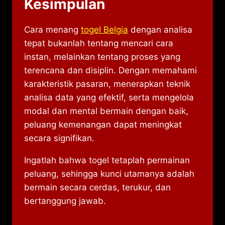
Kesimpulan
Cara menang
togel Belgia
dengan analisa
tepat bukanlah tentang mencari cara
instan, melainkan tentang proses yang
terencana dan disiplin. Dengan memahami
karakteristik pasaran, menerapkan teknik
analisa data yang efektif, serta mengelola
modal dan mental bermain dengan baik,
peluang kemenangan dapat meningkat
secara signifikan.
Ingatlah bahwa togel tetaplah permainan
peluang, sehingga kunci utamanya adalah
bermain secara cerdas, terukur, dan
bertanggung jawab.