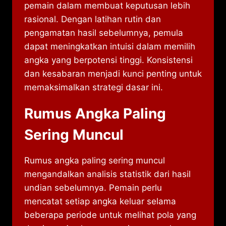
pemain dalam membuat keputusan lebih
rasional. Dengan latihan rutin dan
pengamatan hasil sebelumnya, pemula
dapat meningkatkan intuisi dalam memilih
angka yang berpotensi tinggi. Konsistensi
dan kesabaran menjadi kunci penting untuk
memaksimalkan strategi dasar ini.
Rumus Angka Paling
Sering Muncul
Rumus angka paling sering muncul
mengandalkan analisis statistik dari hasil
undian sebelumnya. Pemain perlu
mencatat setiap angka keluar selama
beberapa periode untuk melihat pola yang